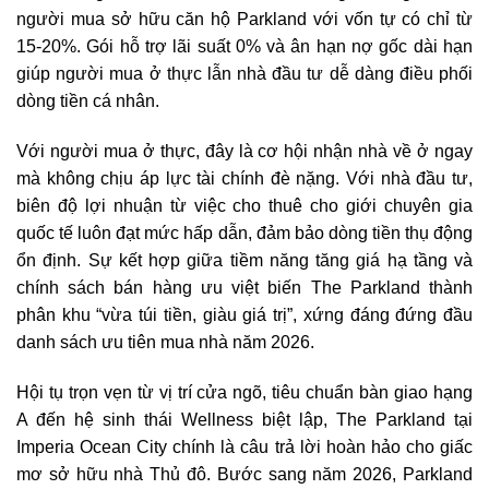
người mua sở hữu căn hộ Parkland với vốn tự có chỉ từ
15-20%. Gói hỗ trợ lãi suất 0% và ân hạn nợ gốc dài hạn
giúp người mua ở thực lẫn nhà đầu tư dễ dàng điều phối
dòng tiền cá nhân.
Với người mua ở thực, đây là cơ hội nhận nhà về ở ngay
mà không chịu áp lực tài chính đè nặng. Với nhà đầu tư,
biên độ lợi nhuận từ việc cho thuê cho giới chuyên gia
quốc tế luôn đạt mức hấp dẫn, đảm bảo dòng tiền thụ động
ổn định. Sự kết hợp giữa tiềm năng tăng giá hạ tầng và
chính sách bán hàng ưu việt biến The Parkland thành
phân khu “vừa túi tiền, giàu giá trị”, xứng đáng đứng đầu
danh sách ưu tiên mua nhà năm 2026.
Hội tụ trọn vẹn từ vị trí cửa ngõ, tiêu chuẩn bàn giao hạng
A đến hệ sinh thái Wellness biệt lập, The Parkland tại
Imperia Ocean City chính là câu trả lời hoàn hảo cho giấc
mơ sở hữu nhà Thủ đô. Bước sang năm 2026, Parkland